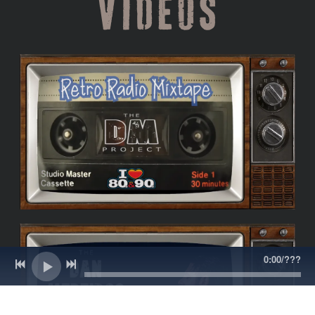
VIDEOS
0:00
/
???